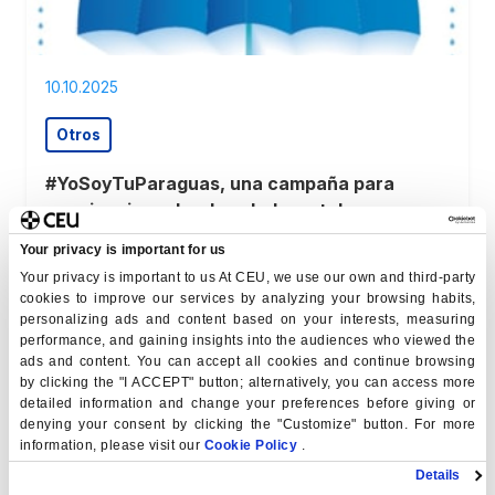
10.10.2025
Otros
#YoSoyTuParaguas, una campaña para
concienciar sobre la salud mental
Cada 10 de octubre, la Organización Mundial de la Salud
Your privacy is important for us
pone el foco en la importancia de cuidar la salud mental,
Your privacy is important to us At CEU, we use our own and third-party
un reto cada vez más prioritario en…
cookies to improve our services by analyzing your browsing habits,
ver noticia
personalizing ads and content based on your interests, measuring
performance, and gaining insights into the audiences who viewed the
ads and content. You can accept all cookies and continue browsing
by clicking the "I ACCEPT" button; alternatively, you can access more
detailed information and change your preferences before giving or
denying your consent by clicking the "Customize" button. For more
information, please visit our
Cookie Policy
.
Details