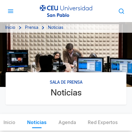
Inicio
Prensa
Noticias
SALA DE PRENSA
Noticias
Inicio
Noticias
Agenda
Red Expertos
C