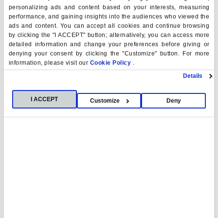
personalizing ads and content based on your interests, measuring
performance, and gaining insights into the audiences who viewed the
“FoundaMet” (HORIZON-MSCA-2025-PF)
ads and content. You can accept all cookies and continue browsing
“ELITE-WoB” (HORIZON-MSCA-2025-PF)
by clicking the "I ACCEPT" button; alternatively, you can access more
“HUMAN”
(HORIZON-MSCA-2021-DN-01-01)
detailed information and change your preferences before giving or
denying your consent by clicking the "Customize" button. For more
information, please visit our
Cookie Policy
.
Compromiso institucional:
A través de su
Details
International Talent Retention Programme
, USP
CEU apoya la continuidad profesional de los
I ACCEPT
Customize
Deny
investigadores MSCA mediante un
contrato post
fellowship de 6–12 meses
en condiciones alineadas
con MSCA, reforzando la sostenibilidad de la acción.
Personal de apoyo altamente cualificado:
ofrecemos una revisión en profundidad de la propuesta
durante la preparación. Una vez concedida la ayuda,
recibirás apoyo para la obtención del visado, el seguro
médico, el alojamiento y la gestión de tu proyecto de
investigación.