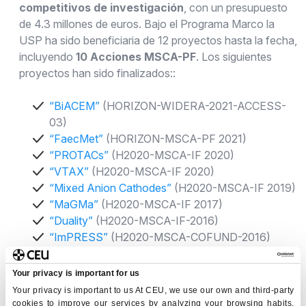
competitivos de investigación
, con un presupuesto
de 4.3 millones de euros. Bajo el Programa Marco la
USP ha sido beneficiaria de 12 proyectos hasta la fecha,
incluyendo
10 Acciones MSCA-PF
. Los siguientes
proyectos han sido finalizados::
“BiACEM”
(HORIZON-WIDERA-2021-ACCESS-
03)
“FaecMet”
(HORIZON-MSCA-PF 2021)
“PROTACs”
(H2020-MSCA-IF 2020)
“VTAX”
(H2020-MSCA-IF 2020)
“Mixed Anion Cathodes”
(H2020-MSCA-IF 2019)
“MaGMa”
(H2020-MSCA-IF 2017)
“Duality”
(H2020-MSCA-IF-2016)
“ImPRESS”
(H2020-MSCA-COFUND-2016)
"Newton”
(H2020-ICT-2015)
Your privacy is important for us
La USP mantiene los siguientes proyectos de
Your privacy is important to us At CEU, we use our own and third-party
programa marco activos:
cookies to improve our services by analyzing your browsing habits,