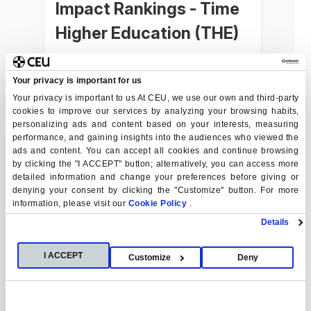
Impact Rankings - Time
Higher Education (THE)
2023
Your privacy is important for us
1º PUESTO UNIVERSIDAD ESPAÑOLA EN EL
ÁREA "SALUD Y BIENESTAR"
Your privacy is important to us At CEU, we use our own and third-party
cookies to improve our services by analyzing your browsing habits,
Ver más
personalizing ads and content based on your interests, measuring
performance, and gaining insights into the audiences who viewed the
ads and content. You can accept all cookies and continue browsing
by clicking the "I ACCEPT" button; alternatively, you can access more
detailed information and change your preferences before giving or
denying your consent by clicking the "Customize" button. For more
information, please visit our
Cookie Policy
.
Details
Young University
I ACCEPT
Customize
Deny
Rankings – Times
Ver
ranking
Higher Education