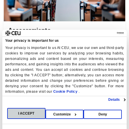
Asesoramiento
Your privacy is important for us
Solicita admisión
Your privacy is important to us At CEU, we use our own and third-party
cookies to improve our services by analyzing your browsing habits,
personalizing ads and content based on your interests, measuring
performance, and gaining insights into the audiences who viewed the
ads and content. You can accept all cookies and continue browsing
by clicking the "I ACCEPT" button; alternatively, you can access more
detailed information and change your preferences before giving or
denying your consent by clicking the "Customize" button. For more
information, please visit our
Cookie Policy
.
Details
I ACCEPT
Customize
Deny
Ven a conocernos