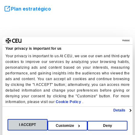
Plan estratégico
Your privacy is important for us
Plan de igualdad
Your privacy is important to us At CEU, we use our own and third-party
cookies to improve our services by analyzing your browsing habits,
Descarga el plan de igualdad 2023 - 2027
personalizing ads and content based on your interests, measuring
performance, and gaining insights into the audiences who viewed the
ads and content. You can accept all cookies and continue browsing
by clicking the "I ACCEPT" button; alternatively, you can access more
detailed information and change your preferences before giving or
denying your consent by clicking the "Customize" button. For more
information, please visit our
Cookie Policy
.
Unidad de igualdad
Details
I ACCEPT
Customize
Deny
La Universidad CEU San Pablo cuenta con una Unidad de
Igualdad, para informar y asesorar a la Universidad en