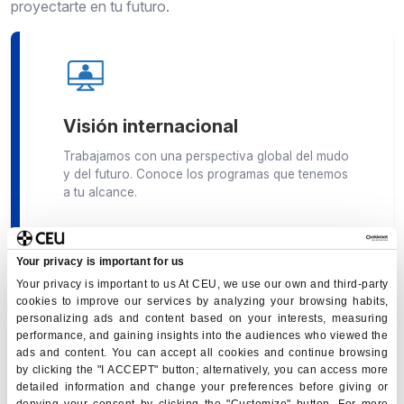
proyectarte en tu futuro.
Visión internacional
Trabajamos con una perspectiva global del mudo
y del futuro. Conoce los programas que tenemos
a tu alcance.
Your privacy is important for us
Your privacy is important to us At CEU, we use our own and third-party
cookies to improve our services by analyzing your browsing habits,
personalizing ads and content based on your interests, measuring
performance, and gaining insights into the audiences who viewed the
Estudios en el extranjero
ads and content. You can accept all cookies and continue browsing
by clicking the "I ACCEPT" button; alternatively, you can access more
Descubre nuestra oferta formativa,
detailed information and change your preferences before giving or
certificaciones, diplomas, y amplía tus estudios