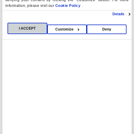
denying your consent by clicking the "Customize" button. For more
con una experiencia internacional.
information, please visit our
Cookie Policy
.
Details
I ACCEPT
Customize
Deny
Programas online
Nuestras actividades formativas online
internacionales están diseñadas para ofrecerte
una proyección global, sin necesidad de
desplazarte.