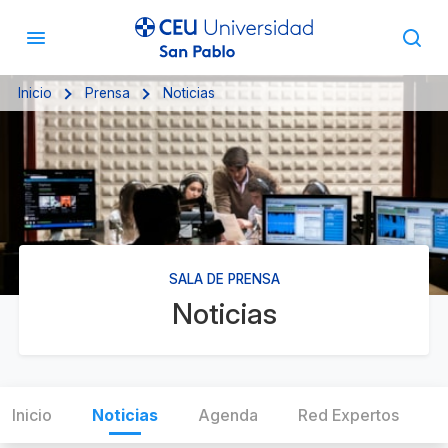
Inicio
Prensa
Noticias
SALA DE PRENSA
Noticias
Inicio
Noticias
Agenda
Red Expertos
C