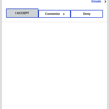
Details
I ACCEPT
Customize
Deny
09.12.2025
Alumno
Facultad
Compromiso con el sector biotecnológico de
la salud
3PBIOVIAN , empresa especializada en el desarrollo y la
fabricación de medicamentos biológicos para terceros,
y la Universidad han suscrito un…
ver noticia