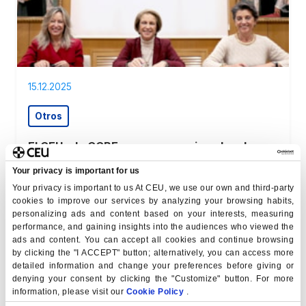
15.12.2025
Otros
El CEU y la CCBE se unen para impulsar la
empleabilidad
Your privacy is important for us
La Universidad y la Cámara de Comercio de Brasil-
Your privacy is important to us At CEU, we use our own and third-party
España han rubricado un convenio marco de
cookies to improve our services by analyzing your browsing habits,
colaboración para impulsar la empleabilidad y la
personalizing ads and content based on your interests, measuring
formación…
performance, and gaining insights into the audiences who viewed the
ver noticia
ads and content. You can accept all cookies and continue browsing
by clicking the "I ACCEPT" button; alternatively, you can access more
detailed information and change your preferences before giving or
denying your consent by clicking the "Customize" button. For more
information, please visit our
Cookie Policy
.