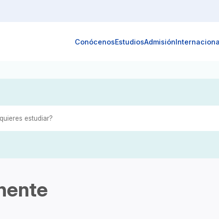
Conócenos
Estudios
Admisión
Internaciona
nente