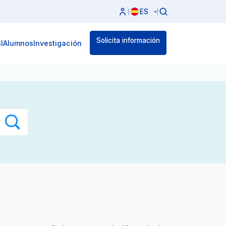
ES
|
|
Solicita información
l
Alumnos
Investigación