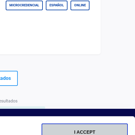
MICROCREDENCIAL
ESPAÑOL
ONLINE
tados
resultados
I ACCEPT