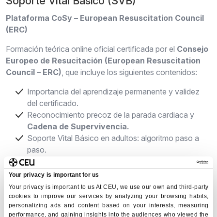
Soporte Vital Básico (SVB)
Plataforma CoSy – European Resuscitation Council
(ERC)
Formación teórica online oficial certificada por el
Consejo
Europeo de Resucitación (European Resuscitation
Council – ERC)
, que incluye los siguientes contenidos:
Importancia del aprendizaje permanente y validez
del certificado.
Reconocimiento precoz de la parada cardiaca y
Cadena de Supervivencia.
Soporte Vital Básico en adultos: algoritmo paso a
paso.
Reanimación cardiopulmonar (RCP) de alta calidad.
Uso seguro del
Desfibrilador Externo
Your privacy is important for us
Automático (DEA).
Your privacy is important to us At CEU, we use our own and third-party
Posición lateral de seguridad.
cookies to improve our services by analyzing your browsing habits,
personalizing ads and content based on your interests, measuring
Obstrucción de la vía aérea por cuerpo extraño.
performance, and gaining insights into the audiences who viewed the