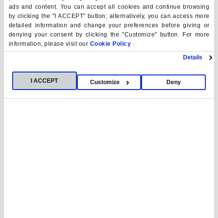
Soporte Vital Básico en
lactantes y niños.
ads and content. You can accept all cookies and continue browsing
Circunstancias especiales y situaciones específicas.
by clicking the "I ACCEPT" button; alternatively, you can access more
Consideraciones en situaciones excepcionales (p.
detailed information and change your preferences before giving or
denying your consent by clicking the "Customize" button. For more
ej., pandemias).
information, please visit our
Cookie Policy
.
La formación se completa con
evaluación teórica
Details
obligatoria
según los estándares del ERC, como requisito
previo para acceder a la fase presencial.
I ACCEPT
Customize
Deny
Metodología
El curso de soporte vital básico combina
formación
online oficial ERC, autoestudio guiado y
entrenamiento práctico presencial
, siguiendo las