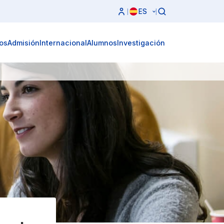
ES
|
|
os
Admisión
Internacional
Alumnos
Investigación