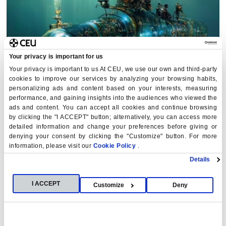
Your privacy is important for us
Your privacy is important to us At CEU, we use our own and third-party
cookies to improve our services by analyzing your browsing habits,
personalizing ads and content based on your interests, measuring
14.11.2024
performance, and gaining insights into the audiences who viewed the
Lecturas Dibujadas: Julio Verne y
ads and content. You can accept all cookies and continue browsing
by clicking the "I ACCEPT" button; alternatively, you can access more
20000 leguas de viaje submarino
detailed information and change your preferences before giving or
denying your consent by clicking the "Customize" button. For more
La Biblioteca de la Universidad San Pablo-CEU pone en
information, please visit our
Cookie Policy
.
marcha en su 5ª edición de la actividad “Lecturas
Details
Dibujadas”, este año dedicada a Julio Verne…
Más Información
I ACCEPT
Customize
Deny