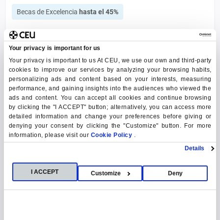
Becas de Excelencia
hasta el 45%
Your privacy is important for us
Acceso a la Abogacía y la Procura +
Your privacy is important to us At CEU, we use our own and third-party
cookies to improve our services by analyzing your browsing habits,
Derecho Digital (Legal Tech)
personalizing ads and content based on your interests, measuring
performance, and gaining insights into the audiences who viewed the
Inicio septiembre 2026
ads and content. You can accept all cookies and continue browsing
by clicking the "I ACCEPT" button; alternatively, you can access more
MÁSTER UNIVERSITARIO
ESPAÑOL
PRESENCIAL
detailed information and change your preferences before giving or
denying your consent by clicking the "Customize" button. For more
Becas de Excelencia
hasta el 45%
information, please visit our
Cookie Policy
.
Details
I ACCEPT
Customize
Deny
Acceso a la Abogacía y la Procura +
Derecho Internacional de los Negocios
Inicio septiembre 2026