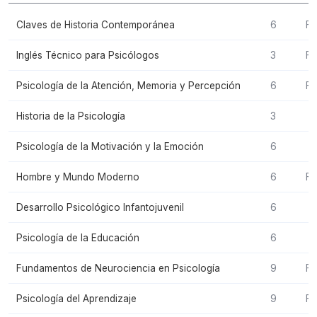
Claves de Historia Contemporánea
6
Fo
Inglés Técnico para Psicólogos
3
Fo
Psicología de la Atención, Memoria y Percepción
6
Fo
Historia de la Psicología
3
Psicología de la Motivación y la Emoción
6
Hombre y Mundo Moderno
6
Fo
Desarrollo Psicológico Infantojuvenil
6
Psicología de la Educación
6
Fundamentos de Neurociencia en Psicología
9
Fo
Psicología del Aprendizaje
9
Fo