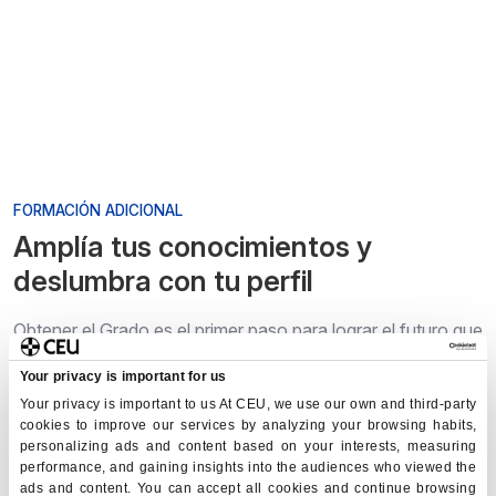
FORMACIÓN ADICIONAL
Amplía tus conocimientos y
deslumbra con tu perfil
Obtener el Grado es el primer paso para lograr el futuro que
quieres. Pero para hacer que tu perfil profesional brille
Your privacy is important for us
como ninguno puedes ampliar tus conocimientos con
Your privacy is important to us At CEU, we use our own and third-party
otras formaciones de la Universidad CEU San Pablo.
cookies to improve our services by analyzing your browsing habits,
personalizing ads and content based on your interests, measuring
performance, and gaining insights into the audiences who viewed the
ads and content. You can accept all cookies and continue browsing