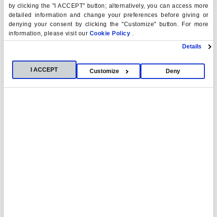
CURSO
by clicking the "I ACCEPT" button; alternatively, you can access more
detailed information and change your preferences before giving or
Diseña tu futuro
denying your consent by clicking the "Customize" button. For more
information, please visit our
Cookie Policy
.
Un programa integral que te proporciona durante la carrera
las herramientas necesarias para desarrollar el
Details
autoconocimiento, mejorar las habilidades de comunicación
y obtener una visión estratégica del entorno empresarial.
I ACCEPT
Customize
Deny
COMPETENCIAS
Amplios conocimientos teóricos y
prácticos en el campo de la conducta
y la salud