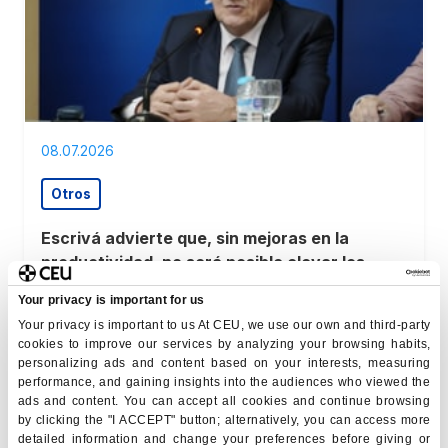
08.07.2026
Otros
Escrivá advierte que, sin mejoras en la
productividad, no será posible elevar los
salarios ni reducir la brecha con Europa
Your privacy is important for us
El gobernador del Banco de España, José Luis Escrivá ,
Your privacy is important to us At CEU, we use our own and third-party
ha participado en los Cursos de Verano-CEU María
cookies to improve our services by analyzing your browsing habits,
Cristina , donde ha señal ado la baja…
personalizing ads and content based on your interests, measuring
ver noticia
performance, and gaining insights into the audiences who viewed the
ads and content. You can accept all cookies and continue browsing
by clicking the "I ACCEPT" button; alternatively, you can access more
detailed information and change your preferences before giving or