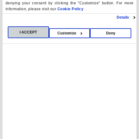
denying your consent by clicking the "Customize" button. For more
information, please visit our
Cookie Policy
.
Details
I ACCEPT
Customize
Deny
08.07.2026
Otros
Mons. Prieto: “El Camino de Santiago no
puede quedar reducido a un producto
turístico”
La hospitalidad como elemento esencial del Camino de
Santiago y como una de las expresiones más profundas
de la tradición cristiana ha protagonizado…
ver noticia