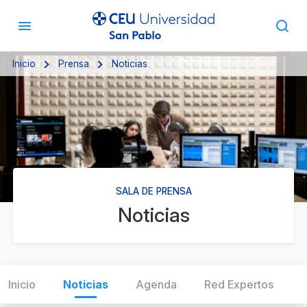
Inicio
Prensa
Noticias
SALA DE PRENSA
Noticias
Inicio
Noticias
Agenda
Red Expertos
C