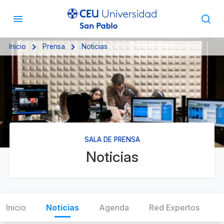
Inicio
Prensa
Noticias
SALA DE PRENSA
Noticias
Inicio
Noticias
Agenda
Red Expertos
C