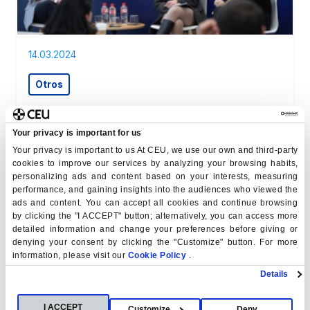
14.03.2024
Otros
La IA marcará el futuro del empleo
En esta sesión del ciclo ' dIAlogos ', organizado por el
Your privacy is important for us
Vicerrectorado de Planificación Estratégica y Cultura
Your privacy is important to us At CEU, we use our own and third-party
Digital , para el fomento de la cultura…
cookies to improve our services by analyzing your browsing habits,
personalizing ads and content based on your interests, measuring
ver noticia
performance, and gaining insights into the audiences who viewed the
ads and content. You can accept all cookies and continue browsing
by clicking the "I ACCEPT" button; alternatively, you can access more
detailed information and change your preferences before giving or
denying your consent by clicking the "Customize" button. For more
information, please visit our
Cookie Policy
.
Details
I ACCEPT
Customize
Deny