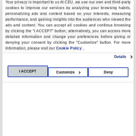
Madri+d. Este proyecto está financiado por la Unión
Your privacy is important to us At CEU, we use our own and third-party
Europea dentro del Programa Horizonte 2020 de
cookies to improve our services by analyzing your browsing habits,
personalizing ads and content based on your interests, measuring
investigación e innovación.
performance, and gaining insights into the audiences who viewed the
ads and content. You can accept all cookies and continue browsing
by clicking the "I ACCEPT" button; alternatively, you can access more
detailed information and change your preferences before giving or
denying your consent by clicking the "Customize" button. For more
information, please visit our
Cookie Policy
.
Details
Palabras clave
Noche Europea
Investigadores
I ACCEPT
Customize
Deny
Inteligencia Artificial
Algoritmos verdes
Exoesqueleto
Rehabilitación Robótica
Videojuegos
Contacto
Aurora García
aurora.garciahernandez@ceu.es
Darío González
dario.gonzalezgutie@ceu.es