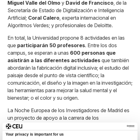
Miguel Valle del Olmo
y
David de Francisco
, de la
Secretaría de Estado de Digitalización e Inteligencia
Artificial;
Coral Calero
, experta internacional en
Algoritmos Verdes; y profesionales de Deloitte.
En total, la Universidad propone 8 actividades en las
que
participarán 50 profesores
. Entre los dos
campus, se esperan a unas
600 personas que
asistirán a las diferentes actividades
que también
abordarán la fabricación digital inclusiva; el estudio del
paisaje desde el punto de vista científico; la
comunicación, el diseño y la imagen en la investigación;
las herramientas para mejorar la salud mental y el
bienestar; o el color y su origen.
La Noche Europea de los Investigadores de Madrid es
un proyecto de apoyo a la carrera de los
investigadores. Se celebra en más 350 ciudades
europeas. En Madrid está coordinado por la Fundación
Your privacy is important for us