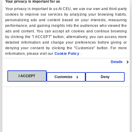
permitan equilibrar el avance científico y las nuevas
Your privacy is important for us
posibilidades terapéuticas con la protección de la salud
Your privacy is important to us At CEU, we use our own and third-party
cookies to improve our services by analyzing your browsing habits,
pública ante un desafío en constante evolución.
personalizing ads and content based on your interests, measuring
performance, and gaining insights into the audiences who viewed the
Se puede consultar la información de la sesión y
verla
ads and content. You can accept all cookies and continue browsing
íntegramente
en el repositorio de la RANF.
by clicking the "I ACCEPT" button; alternatively, you can access more
detailed information and change your preferences before giving or
denying your consent by clicking the "Customize" button. For more
information, please visit our
Cookie Policy
.
Details
I ACCEPT
Customize
Deny
Palabras clave
Psicodélicos
Farmacología
RANF
Toxicidad
Sustancias
Contacto
Aurora García
aurora.garciahernandez@ceu.es
Darío González