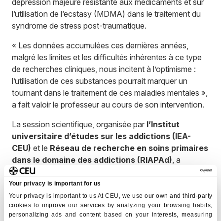
dépression majeure résistante aux médicaments et sur
l’utilisation de l’ecstasy (MDMA) dans le traitement du
syndrome de stress post-traumatique.
« Les données accumulées ces dernières années,
malgré les limites et les difficultés inhérentes à ce type
de recherches cliniques, nous incitent à l’optimisme :
l’utilisation de ces substances pourrait marquer un
tournant dans le traitement de ces maladies mentales »,
a fait valoir le professeur au cours de son intervention.
La session scientifique, organisée par
l’Institut
universitaire d’études sur les addictions (IEA-
CEU)
et le
Réseau de recherche en soins primaires
dans le domaine des addictions (
RIAPAd
)
, a
également accueilli le
Dr Fernando Rodríguez de
Fonseca
, qui a présenté une vue d’ensemble du
Your privacy is important for us
contexte épidémiologique en Europe et en Espagne,
Your privacy is important to us At CEU, we use our own and third-party
cookies to improve our services by analyzing your browsing habits,
soulignant l’expansion rapide de ces substances et leur
personalizing ads and content based on your interests, measuring
impact particulier sur les populations vulnérables.