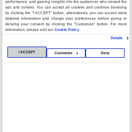
performance, and gaining insights into the audiences who viewed the
ads and content. You can accept all cookies and continue browsing
La séance s’est conclue par un débat, mettant en
by clicking the "I ACCEPT" button; alternatively, you can access more
évidence la nécessité de renforcer la recherche
detailed information and change your preferences before giving or
rigoureuse et d’adopter des approches
denying your consent by clicking the "Customize" button. For more
information, please visit our
Cookie Policy
.
multidisciplinaires permettant de concilier les avancées
scientifiques et les nouvelles possibilités thérapeutiques
Details
avec la protection de la santé publique face à un défi
en constante évolution.
I ACCEPT
Customize
Deny
Les informations relatives à cette session peuvent être
consultées et la session
peut être visionnée
dans
son intégralité
sur la plateforme de la RANF.
Palabras clave
Psychédéliques
Pharmacologie