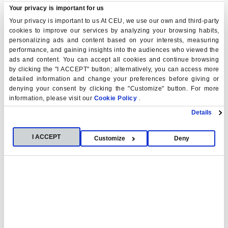
Your privacy is important for us
Ampliar
Your privacy is important to us At CEU, we use our own and third-party
cookies to improve our services by analyzing your browsing habits,
personalizing ads and content based on your interests, measuring
performance, and gaining insights into the audiences who viewed the
ads and content. You can accept all cookies and continue browsing
by clicking the "I ACCEPT" button; alternatively, you can access more
detailed information and change your preferences before giving or
Office de Transfert des Résultats
denying your consent by clicking the "Customize" button. For more
information, please visit our
Cookie Policy
.
de Recherche
Details
L
’Office
de transfert des résultats de la
I ACCEPT
Customize
Deny
recherche (OTRI)
est l'unité du Vice-Rectorat pour la
recherche. Il a pour objectif d'encourager et de gérer
les relations entre l'Université et le monde de
l'entreprise dans les domaines de la recherche et de
l'innovation technologique. Il collabore étroitement
avec
l'Unité de
G
estion de la
R
echerche
(UGI,
Unidad
de
Gestión
de la
Investigación
).