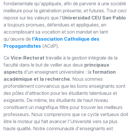
fondamentale qu'appliquée, afin de parvenir à une société
meilleure pour la génération présente
,
et futures.
Tout ceci
repose sur les
valeurs que
l'
Universidad
CEU San Pablo
a toujours promues, défendues et appliquées, en
accomplissant sa vocation et son mandat en tant
qu'œuvre de
l'Association
C
atholique des
P
ropagandistes
(
ACdP
)
.
Ce
V
ice-
R
ectorat
travaille à la gestion intégrale de la
faculté dans le but de veiller aux deux
principaux
aspects
d'un enseignant universitaire :
la
formation
académique et la recherche
.
Nous sommes
profondément convaincus que les bons enseignants sont
des pôles d'attraction pour les étudiants talentueux et
exigeants. De même, les étudiants de haut niveau
constituent un magnifique filtre pour trouver les meilleurs
professeurs. Nous comprenons que ce cycle vertueux doit
être le moteur qui fait avancer l'Université vers sa plus
haute qualité. Notre communauté d'enseignants est