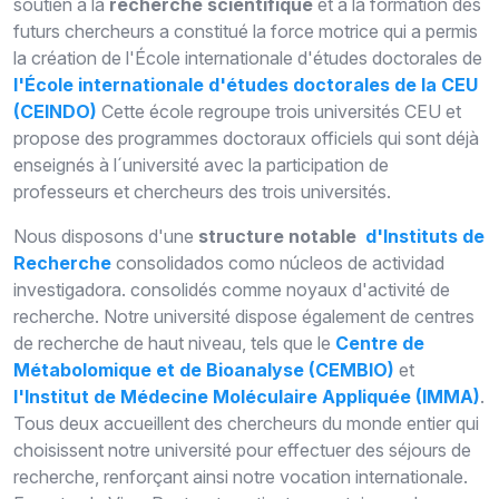
soutien à la
recherche scientifique
et à la formation des
futurs chercheurs a constitué la force motrice qui a permis
la création de l'École internationale d'études doctorales de
l'École internationale d'études doctorales de la CEU
(CEINDO)
Cette école regroupe trois universités CEU et
propose des programmes doctoraux officiels qui sont déjà
enseignés
à l´université avec la participation de
professeurs et chercheurs des trois universités
.
Nous disposons d'une
structure notable
d'
I
nstituts de
R
echerche
consolidados como núcleos de actividad
investigadora.
consolidés comme noyaux d'activité de
recherche. Notre université dispose également de centres
de recherche de haut niveau, tels que le
Centre de
M
étabolomique et de
B
ioanalyse
(CEMBIO)
et
l'Institut de
M
édecine
M
oléculaire
A
ppliquée
(IMMA)
.
Tous deux accueillent des
chercheurs du monde entier
qui
choisissent notre université pour effectuer des séjours de
recherche
, renforçant ainsi
notre vocation internationale.