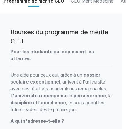
Programme de mérite CEU
CEU Merit Médecine
Ath
Bourses du programme de mérite
CEU
Pour les étudiants qui dépassent les
attentes
Une aide pour ceux qui, grâce à un
dossier
scolaire exceptionnel
, arrivent à l'université
avec des résultats académiques remarquables.
L'université récompense
la
persévérance
, la
discipline
et l'
excellence
, encourageant les
futurs leaders dès le premier jour.
À qui s'adresse-t-elle ?