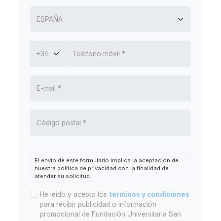
El envío de este formulario implica la aceptación de
nuestra política de privacidad con la finalidad de
atender su solicitud.
Responsable:
Fundación Universitaria San Pablo CEU
He leído y acepto los
términos y condiciones
(en adelante, FUSP-CEU).
para recibir publicidad o información
Finalidad:
Atender la solicitud de información o
promocional de Fundación Universitaria San
gestionar la asistencia al evento. Está prevista la