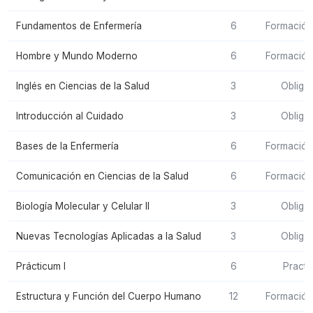
Fundamentos de Enfermería
6
Formación
Hombre y Mundo Moderno
6
Formación
Inglés en Ciencias de la Salud
3
Obligat
Introducción al Cuidado
3
Obligat
Bases de la Enfermería
6
Formación
Comunicación en Ciencias de la Salud
6
Formación
Biología Molecular y Celular II
3
Obligat
Nuevas Tecnologías Aplicadas a la Salud
3
Obligat
Prácticum I
6
Practi
Estructura y Función del Cuerpo Humano
12
Formación