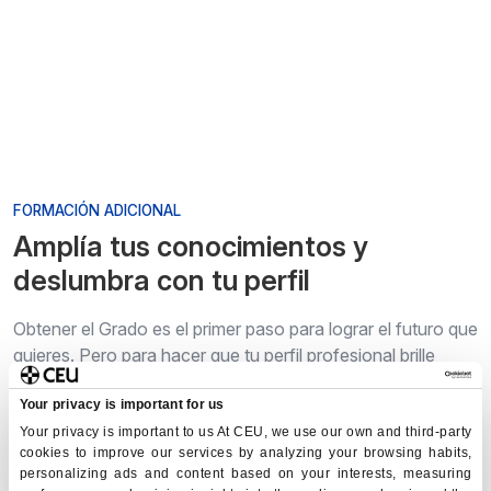
FORMACIÓN ADICIONAL
Amplía tus conocimientos y
deslumbra con tu perfil
Obtener el Grado es el primer paso para lograr el futuro que
quieres. Pero para hacer que tu perfil profesional brille
como ninguno puedes ampliar tus conocimientos con
Your privacy is important for us
otras formaciones de la Universidad CEU San Pablo.
Your privacy is important to us At CEU, we use our own and third-party
cookies to improve our services by analyzing your browsing habits,
personalizing ads and content based on your interests, measuring