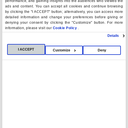
performance, and gaining insights into the audiences who viewed the
CURSO
ads and content. You can accept all cookies and continue browsing
by clicking the "I ACCEPT" button; alternatively, you can access more
Diseña tu futuro
detailed information and change your preferences before giving or
Un programa integral que te proporciona durante la carrera
denying your consent by clicking the "Customize" button. For more
information, please visit our
Cookie Policy
.
las herramientas necesarias para desarrollar el
autoconocimiento, mejorar las habilidades de comunicación
Details
y obtener una visión estratégica del entorno empresarial.
I ACCEPT
Customize
Deny
COMPETENCIAS
Aprendizaje práctico y de calidad
para dominar las especialidades de
enfermería más demandadas