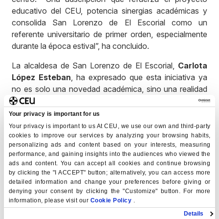
educativo del CEU, potencia sinergias académicas y
consolida San Lorenzo de El Escorial como un
referente universitario de primer orden, especialmente
durante la época estival”, ha concluido.
La alcaldesa de San Lorenzo de El Escorial,
Carlota
López Esteban
, ha expresado que esta iniciativa ya
no es solo una novedad académica, sino una realidad
consolidada que empieza a formar parte de la identidad
cultural y universitaria de San Lorenzo del Escorial.
Your privacy is important for us
“Porque San Lorenzo siempre ha sido mucho más que
Your privacy is important to us At CEU, we use our own and third-party
un destino turístico patrimonial. Es un lugar donde
cookies to improve our services by analyzing your browsing habits,
personalizing ads and content based on your interests, measuring
históricamente se ha venido a aprender, a reflexionar e
performance, and gaining insights into the audiences who viewed the
intercambiar ideas”, ha subrayado. Y ha recordado la
ads and content. You can accept all cookies and continue browsing
convivencia entre la historia y el futuro, la tradición y la
by clicking the "I ACCEPT" button; alternatively, you can access more
innovación, el patrimonio y el conocimiento como la
detailed information and change your preferences before giving or
denying your consent by clicking the "Customize" button. For more
combinación que convierte a San Lorenzo de El
information, please visit our
Cookie Policy
.
Escorial en el escenario perfecto, “porque la
Details
universidad no solo transforma a quienes estudian en