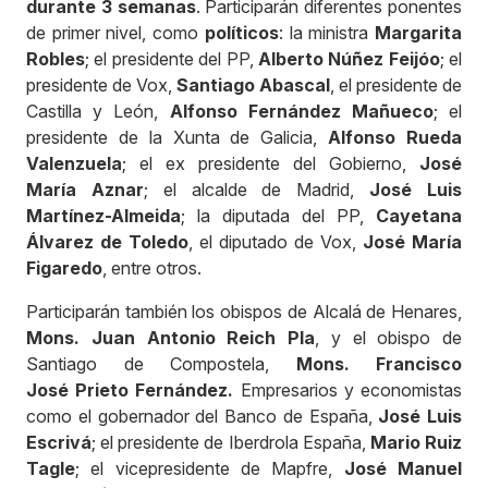
durante 3 semanas
. Participarán diferentes ponentes
de primer nivel, como
políticos
: la ministra
Margarita
Robles
; el presidente del PP,
Alberto Núñez Feijóo
; el
presidente de Vox,
Santiago Abascal
, el presidente de
Castilla y León,
Alfonso Fernández Mañueco
; el
presidente de la Xunta de Galicia,
Alfonso Rueda
Valenzuela
; el ex presidente del Gobierno,
José
María Aznar
; el alcalde de Madrid,
José Luis
Martínez-Almeida
; la diputada del PP,
Cayetana
Álvarez de Toledo
, el diputado de Vox,
José María
Figaredo
, entre otros.
Participarán también los obispos de Alcalá de Henares,
Mons. Juan Antonio Reich Pla
, y el obispo de
Santiago de Compostela,
Mons. Francisco
José
Prieto Fernández
.
Empresarios y economistas
como el gobernador del Banco de España,
José Luis
Escrivá
; el presidente de Iberdrola España,
Mario Ruiz
Tagle
; el vicepresidente de Mapfre,
José Manuel