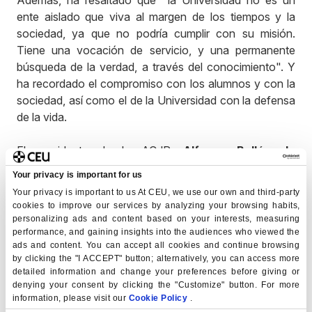
ente aislado que viva al margen de los tiempos y la
sociedad, ya que no podría cumplir con su misión.
Tiene una vocación de servicio, y una permanente
búsqueda de la verdad, a través del conocimiento". Y
ha recordado el compromiso con los alumnos y con la
sociedad, así como el de la Universidad con la defensa
de la vida.
El presidente de la ACdP,
Alfonso Bullón de
Mendoza
, ha clausurado el acto y ha destacado el
Your privacy is important for us
compromiso con la defensa de la vida y la familia, así
Your privacy is important to us At CEU, we use our own and third-party
como el valor de estos premios. En esta línea ha puesto
cookies to improve our services by analyzing your browsing habits,
de relieve la figura de Puente como "defensor de la
personalizing ads and content based on your interests, measuring
vida que va a contracorriente" y el papel de los
performance, and gaining insights into the audiences who viewed the
ads and content. You can accept all cookies and continue browsing
alumnos como defensores de estos valores ante la
by clicking the "I ACCEPT" button; alternatively, you can access more
sociedad.
detailed information and change your preferences before giving or
denying your consent by clicking the "Customize" button. For more
information, please visit our
Cookie Policy
.