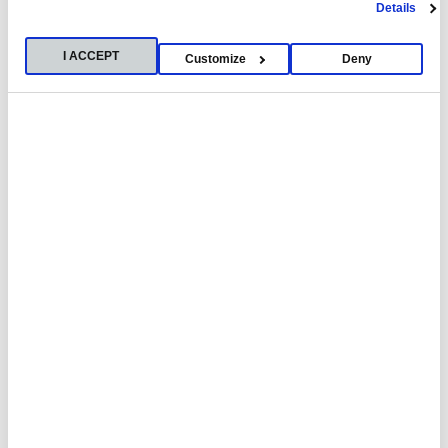
Details
I ACCEPT
Customize
Deny
Palabras clave
CEU por la vida
Familia
Javier Puente
Premios
Creatividad
Contacto
Aurora García