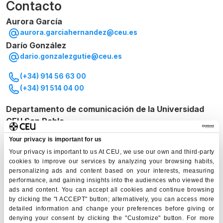
Contacto
Aurora García
aurora.garciahernandez@ceu.es
Darío González
dario.gonzalezgutie@ceu.es
(+34) 914 56 63 00
(+34) 91 514 04 00
Departamento de comunicación de la Universidad
CEU San Pablo
C/ Julián Romea, 20, Madrid, 28003
Your privacy is important for us
Your privacy is important to us At CEU, we use our own and third-party
cookies to improve our services by analyzing your browsing habits,
personalizing ads and content based on your interests, measuring
performance, and gaining insights into the audiences who viewed the
ads and content. You can accept all cookies and continue browsing
by clicking the "I ACCEPT" button; alternatively, you can access more
detailed information and change your preferences before giving or
denying your consent by clicking the "Customize" button. For more