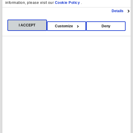
information, please visit our
Cookie Policy
.
Details
I ACCEPT
Customize
Deny
Lo más Leído
El sistema de pensiones será insostenible sin reformas
profundas y más natalidad
Demografía de Canarias, Ceuta y Melilla: la porosa
frontera sur de España
Javier Milei inaugura los Cursos de Verano CEU-María
Cristina
Un equipo internacional liderado por el CEU descifra un
nuevo «código» del sistema inmune