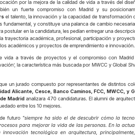
cación por la mejora de la calidad de vida a través del dise
también un fuerte compromiso con Madrid y su posicionam
rs
el talento, la innovación y la capacidad de transformación 
es fundamental, y constituye una palanca de cambio necesaria
ra postular en la candidatura, les pedían entregar una descripc
la trayectoria académica, profesional, participación y proyec
culos académicos y proyectos de emprendimiento e innovación.
de vida a través de proyectos y el compromiso con Madrid
ovación’, la característica más buscada por MWCC y Global Sh
 que un jurado compuesto por representantes de distintos col
rsidad Alicante, Cesce, Banco Caminos, FCC, MWCC, y G
de Madrid
analizara 470 candidaturas. El alumni de arquitec
edado entre los 10 mejores.
 de futuro
"siempre ha sido el de descubrir cómo la tecno
rocesos para mejorar la vida de las personas. En la actua
e innovación tecnológica en arquitectura, principalmente