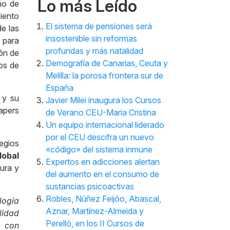
Lo más Leído
ño de
iento
El sistema de pensiones será
de las
insostenible sin reformas
 para
profundas y más natalidad
ión de
Demografía de Canarias, Ceuta y
tos de
Melilla: la porosa frontera sur de
España
 y su
Javier Milei inaugura los Cursos
apers
de Verano CEU-María Cristina
Un equipo internacional liderado
por el CEU descifra un nuevo
egios
«código» del sistema inmune
lobal
Expertos en adicciones alertan
tura y
del aumento en el consumo de
sustancias psicoactivas
Robles, Núñez Feijóo, Abascal,
logía
Aznar, Martínez-Almeida y
lidad
Perelló, en los II Cursos de
, con