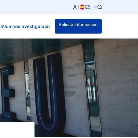
ES
|
|
Solicita información
l
Alumnos
Investigación