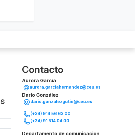
Contacto
Aurora García
aurora.garciahernandez@ceu.es
Darío González
ás
dario.gonzalezgutie@ceu.es
(+34) 914 56 63 00
(+34) 91 514 04 00
Departamento de comunicación