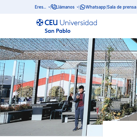
Eres...
Llámanos
Whatsapp
Sala de prensa
|
|
|