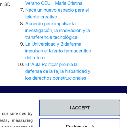
Verano CEU – María Cristina
ión 3D
Nace un nuevo espacio para el
talento creativo
Acuerdo para impulsar la
investigación, la innovación y la
transferencia tecnológica
La Universidad y Bidafarma
impulsan el talento farmacéutico
del futuro
El 'Aula Política' premia la
defensa de la fe, la hispanidad y
los derechos constitucionales
I ACCEPT
e our services by
Centros adscritos
ests, measuring
a
RCU María Cristina
Customize