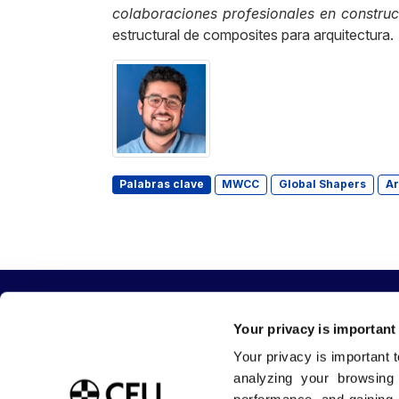
colaboraciones profesionales en construc
estructural de composites para arquitectura.
Palabras clave
MWCC
Global Shapers
Ar
Your privacy is important
Your privacy is important 
Sobre la Universidad CEU San Pablo
Estudia con
analyzing your browsing
Blog USP
Grados / Do