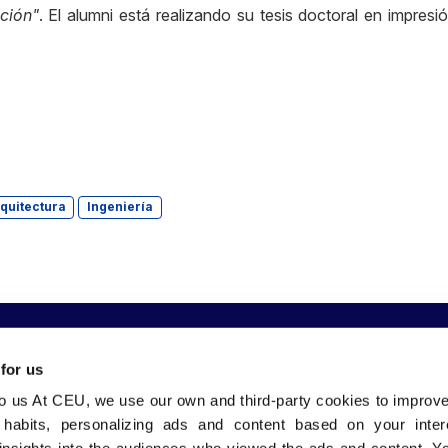
ción"
. El alumni está realizando su tesis doctoral en impres
quitectura
Ingeniería
 for us
to us At CEU, we use our own and third-party cookies to improv
 nosotros
Comunidad
Sedes
 habits, personalizing ads and content based on your inter
bles Grados
CEU Emplea
CEU Valenci