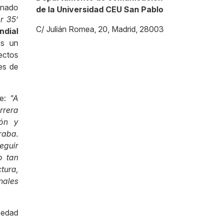
onado
de la Universidad CEU San Pablo
r 35’
C/ Julián Romea, 20, Madrid, 28003
dial
Es un
ectos
es de
e:
"A
rrera
ión y
raba.
eguir
o tan
tura,
nales
e edad