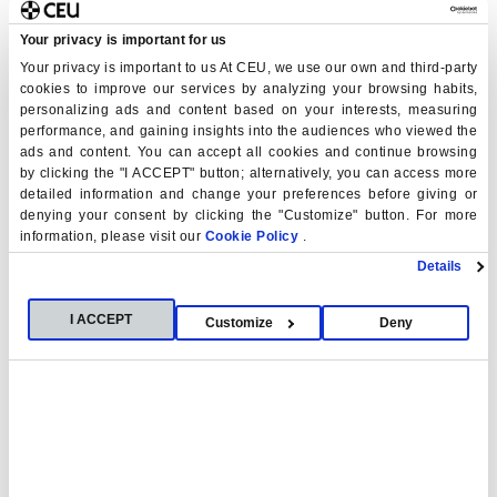
coordinadores del programa,
Julio Sevillano
y
María
Your privacy is important for us
Cortejoso
, cuyo trabajo ha contribuido al
Your privacy is important to us At CEU, we use our own and third-party
fortalecimiento y continuidad de esta colaboración
cookies to improve our services by analyzing your browsing habits,
internacional.
personalizing ads and content based on your interests, measuring
performance, and gaining insights into the audiences who viewed the
Durante las intervenciones se puso de manifiesto el
ads and content. You can accept all cookies and continue browsing
by clicking the "I ACCEPT" button; alternatively, you can access more
valor de la internacionalización, la capacidad de
detailed information and change your preferences before giving or
adaptación de ambas instituciones a los cambios de las
denying your consent by clicking the "Customize" button. For more
últimas dos décadas y el impacto que esta alianza ha
information, please visit our
Cookie Policy
.
tenido en la formación académica y personal de miles
Details
de estudiantes. Asimismo, se destacó cómo la
colaboración entre ambas universidades ha sabido
I ACCEPT
Customize
Deny
evolucionar incorporando nuevas áreas de
conocimiento vinculadas a los grandes retos
contemporáneos, como la inteligencia artificial, la
tecnología financiera, la sostenibilidad o la
ciberseguridad.