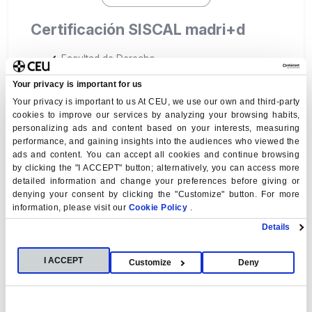
Certificación SISCAL madri+d
Facultad de Derecho
Facultad de Ciencias Económicas y Empresariales
Your privacy is important for us
Facultad de Humanidades y Ciencias de la
Comunicación
Your privacy is important to us At CEU, we use our own and third-party
Facultad de Medicina
cookies to improve our services by analyzing your browsing habits,
Facultad de Farmacia
personalizing ads and content based on your interests, measuring
Escuela Politécnica Superior
performance, and gaining insights into the audiences who viewed the
ads and content. You can accept all cookies and continue browsing
Instituto Universitario de Estudios Europeos
by clicking the "I ACCEPT" button; alternatively, you can access more
detailed information and change your preferences before giving or
denying your consent by clicking the "Customize" button. For more
information, please visit our
Cookie Policy
.
Details
I ACCEPT
Customize
Deny