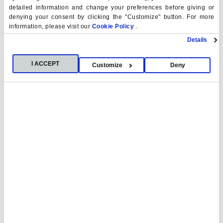
detailed information and change your preferences before giving or
denying your consent by clicking the "Customize" button. For more
information, please visit our
Cookie Policy
.
Acreditación institucional
Details
madrid+d
I ACCEPT
Customize
Deny
La Universidad San Pablo-CEU ha obtenido la
Acreditación Institucional de los siguientes centros
universitarios:
Facultad de Derecho
Facultad de Ciencias Económicas y Empresariales
Facultad de Humanidades y Ciencias de la
Comunicación
Facultad de Medicina
Escuela Politécnica Superior
Facultad de Farmacia
Instituto Universitario de Estudios Europeos