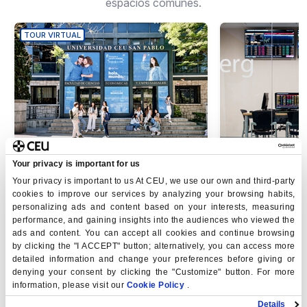
espacios comunes.
TOUR VIRTUAL
Your privacy is important for us
Visita la Facultad de CC.
Aula Bloom
Your privacy is important to us At CEU, we use our own and third-party
cookies to improve our services by analyzing your browsing habits,
Económicas y
personalizing ads and content based on your interests, measuring
Empresariales
performance, and gaining insights into the audiences who viewed the
ads and content. You can accept all cookies and continue browsing
by clicking the "I ACCEPT" button; alternatively, you can access more
detailed information and change your preferences before giving or
denying your consent by clicking the "Customize" button. For more
information, please visit our
Cookie Policy
.
Details