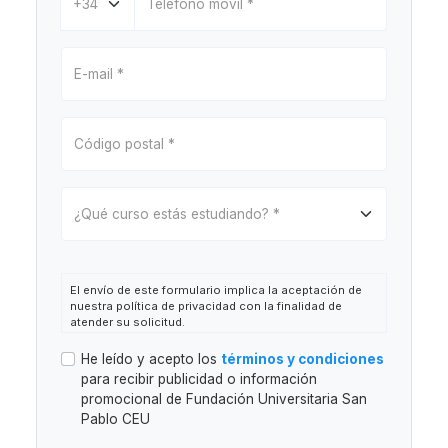
El envío de este formulario implica la aceptación de
nuestra política de privacidad con la finalidad de
atender su solicitud.
Responsable:
Fundación Universitaria San Pablo CEU
He leído y acepto los
términos y condiciones
(en adelante, FUSP-CEU).
para recibir publicidad o información
Finalidad:
Atender la solicitud de información o
promocional de Fundación Universitaria San
gestionar la asistencia al evento. Está prevista la
elaboración de perfiles.
Pablo CEU
Legitimación:
Consentimiento del interesado.