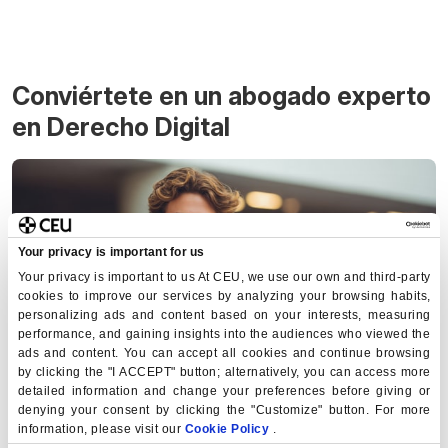
Conviértete en un abogado experto
en Derecho Digital
Your privacy is important for us
Your privacy is important to us At CEU, we use our own and third-party
cookies to improve our services by analyzing your browsing habits,
personalizing ads and content based on your interests, measuring
performance, and gaining insights into the audiences who viewed the
ads and content. You can accept all cookies and continue browsing
by clicking the "I ACCEPT" button; alternatively, you can access more
detailed information and change your preferences before giving or
La digitalización se ha convertido en parte esencial dentro
denying your consent by clicking the "Customize" button. For more
del mundo del Derecho, las grandes firmas están
information, please visit our
Cookie Policy
.
empezando a reclamar este tipo de perfiles para sus