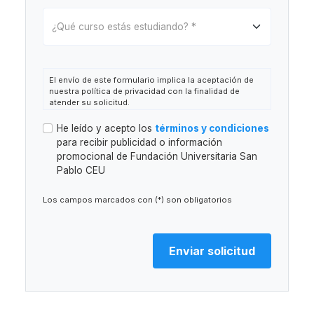
El envío de este formulario implica la aceptación de
nuestra política de privacidad con la finalidad de
atender su solicitud.
Responsable:
Fundación Universitaria San Pablo CEU
He leído y acepto los
términos y condiciones
(en adelante, FUSP-CEU).
para recibir publicidad o información
Finalidad:
Atender la solicitud de información o
promocional de Fundación Universitaria San
gestionar la asistencia al evento. Está prevista la
elaboración de perfiles.
Pablo CEU
Legitimación:
Consentimiento del interesado.
Destinatarios:
Está prevista la cesión de datos de
Los campos marcados con (*) son obligatorios
carácter personal a fundaciones y entidades
vinculadas con el CEU (
ver información adicional
). No
están previstas transferencias internacionales de
datos.
Derechos:
Acceso, rectificación, limitación del
tratamiento y a presentar reclamaciones ante las
autoridades de control, así como otros derechos, tal
y como se explica en la información adicional.
Uso de la imagen:
En cumplimiento de lo establecido
en la Ley 1/1982, de 5 de mayo, sobre el derecho al