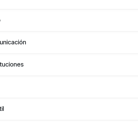
o
unicación
ituciones
il