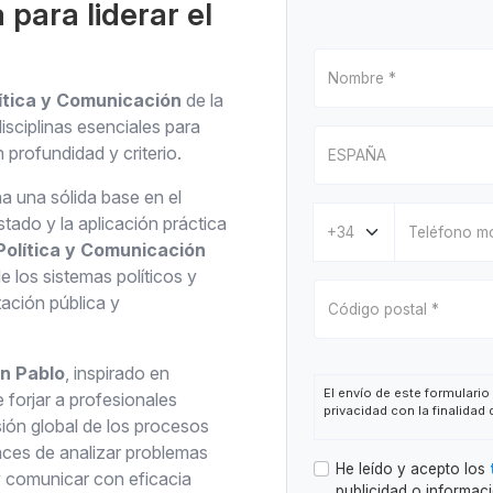
para liderar el
lítica y Comunicación
de la
isciplinas esenciales para
 profundidad y criterio.
a una sólida base en el
tado y la aplicación práctica
 Política y Comunicación
de los sistemas políticos y
tación pública y
n Pablo
, inspirad
o
en
El envío de este formulario
e forjar a
profesionales
privacidad con la finalidad 
sión
global
de los procesos
Responsable:
Fundación U
a
ces de
analizar problemas
CEU).
He leído y acepto los
y comunicar con
eficacia
Finalidad:
Atender la solici
publicidad o informac