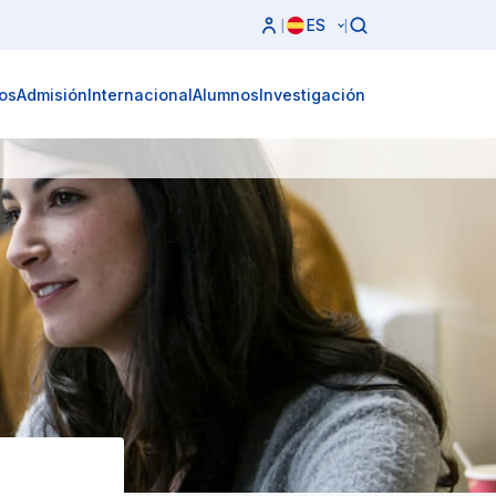
ES
|
|
os
Admisión
Internacional
Alumnos
Investigación