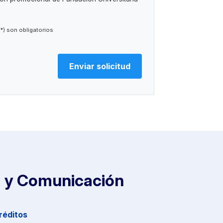
boración de perfiles.
to del interesado.
a la cesión de datos de carácter personal a
nculadas con el CEU (
ver información adicional
).
) son obligatorios
rencias internacionales de datos.
ación, limitación del tratamiento y a presentar
oridades de control, así como otros derechos,
 información adicional.
imiento de lo establecido en la Ley 1/1982, de 5
 honor, a la intimidad personal y familiar y a la
os su consentimiento llegado el caso para
VERSITARIA SAN PABLO CEU (en adelante, FUSP-
o parcial de su imagen, y en su caso las de sus
la celebración de nuestros eventos,
 los derechos reconocidos en dicha norma.
siguiente cesión de derechos sería de carácter
os únicos fines de difusión y/o promoción de las
llan desde la FUSP-CEU, a través de los soportes
b y redes sociales de la FUSP-CEU.
ca y Comunicación
réditos