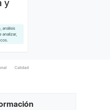
a y
 análisis
 analizar,
icos.
onal
Calidad
nformación