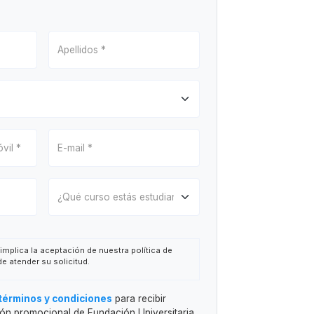
 implica la aceptación de nuestra política de
de atender su solicitud.
niversitaria San Pablo CEU (en adelante, FUSP-
términos y condiciones
para recibir
tud de información o gestionar la asistencia al
ión promocional de Fundación Universitaria