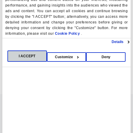
performance, and gaining insights into the audiences who viewed the
Integrarte en un
entorno internacional
con
ads and content. You can accept all cookies and continue browsing
estudiantes de todo el mundo.
by clicking the "I ACCEPT" button; alternatively, you can access more
detailed information and change your preferences before giving or
Acceder a
profesores con experiencia
real en el
denying your consent by clicking the "Customize" button. For more
mercado.
information, please visit our
Cookie Policy
.
Disfrutar de un ambiente universitario moderno,
Details
dinámico y conectado con la
realidad profesional.
I ACCEPT
Miami no solo es un destino académico; es una ciudad
Customize
Deny
global, innovadora y multicultural, ideal para construir una
carrera internacional
desde el primer día.
Titulaciones a las que aplica el
programa