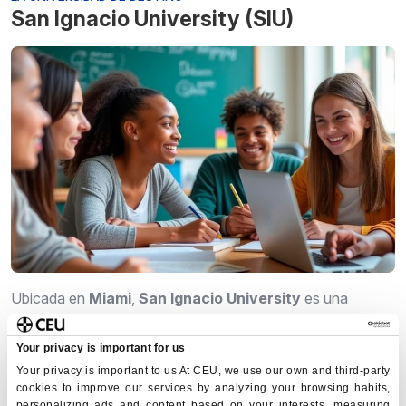
San Ignacio University (SIU)
Ubicada en
Miami
,
San Ignacio University
es una
institución con un marcado enfoque práctico, una
metodología dinámica y una fuerte orientación al
Your privacy is important for us
estudiante.
Your privacy is important to us At CEU, we use our own and third-party
cookies to improve our services by analyzing your browsing habits,
Estudiar en SIU te permitirá:
personalizing ads and content based on your interests, measuring