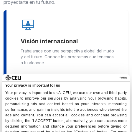
proyectarte en tu futuro.
Visión internacional
Trabajamos con una perspectiva global del mudo
y del futuro. Conoce los programas que tenemos
a tu alcance.
Your privacy is important for us
Your privacy is important to us At CEU, we use our own and third-party
cookies to improve our services by analyzing your browsing habits,
personalizing ads and content based on your interests, measuring
performance, and gaining insights into the audiences who viewed the
Estudios en el extranjero
ads and content. You can accept all cookies and continue browsing
by clicking the "I ACCEPT" button; alternatively, you can access more
Descubre nuestra oferta formativa,
detailed information and change your preferences before giving or
certificaciones, diplomas, y amplía tus estudios