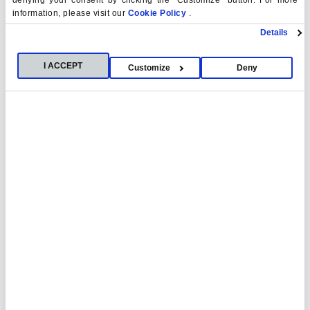
denying your consent by clicking the "Customize" button. For more
con una experiencia internacional.
information, please visit our
Cookie Policy
.
Details
I ACCEPT
Customize
Deny
Programas online
Nuestras actividades formativas online
internacionales están diseñadas para ofrecerte
una proyección global, sin necesidad de
desplazarte.