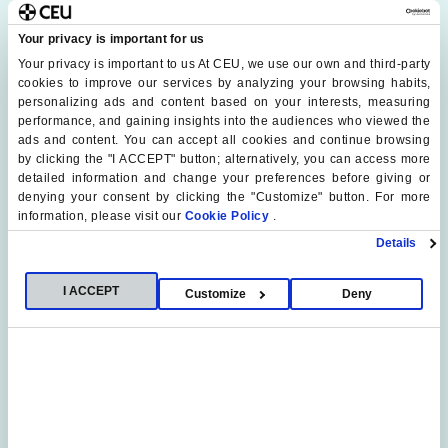
Metacademics
Your privacy is important for us
Bartolomé Serra Soriano (ISEP Cardenal Herrera CEU)
Your privacy is important to us At CEU, we use our own and third-party
Gloria Aznar Fernández-Montesinos (CEU)
cookies to improve our services by analyzing your browsing habits,
personalizing ads and content based on your interests, measuring
Anna Carolina Boechat (Universidad de Lusiada,
performance, and gaining insights into the audiences who viewed the
Portugal)
ads and content. You can accept all cookies and continue browsing
Sofia Garaizábal Saenz de Santamaría (CEU)
by clicking the "I ACCEPT" button; alternatively, you can access more
Alexander Zürech (FOM Hochschule fur Oekonomie &
detailed information and change your preferences before giving or
denying your consent by clicking the "Customize" button. For more
Management)
information, please visit our
Cookie Policy
.
Javier Wenceslao Ibáñez Jiménez (Universidad de
Details
Comillas)
Cándida Filgueira Arias (CEU)
I ACCEPT
Customize
Deny
Clara Rodriguez Ilárraz (CEU)
Meta Student
Natalia Vaquero