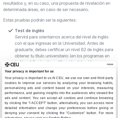
resultados y, en su caso, una propuesta de nivelación en
determinada áreas, en caso de ser necesario.
Estas pruebas podrán ser la siguientes:
Test de inglés
Servirá para orientarnos acerca del nivel de inglés
con el que ingresas en la Universidad. Antes de
graduarte, debes certificar un nivel B2 de inglés para
obtener tu título universitario (en los programas en
inglés o bilingües la certificación deberá hacerse
antes de finalizar el segundo año).
Your privacy is important for us
Your privacy is important to us At CEU, we use our own and third-party
Test de español
cookies to improve our services by analyzing your browsing habits,
Es un prueba dirigida a candidatos no
personalizing ads and content based on your interests, measuring
hispanohablantes que deseen cursar algún grado en
performance, and gaining insights into the audiences who viewed the
español, bilingüe o cualquiera de los grados de la
ads and content. You can accept all cookies and continue browsing
by clicking the "I ACCEPT" button; alternatively, you can access more
Facultad de Humanidades y Ciencias de la
detailed information and change your preferences before giving or
Comunicación.
denying your consent by clicking the "Customize" button. For more