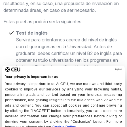
resultados y, en su caso, una propuesta de nivelación en
determinada áreas, en caso de ser necesario.
Estas pruebas podrán ser la siguientes:
Test de inglés
Servirá para orientarnos acerca del nivel de inglés
con el que ingresas en la Universidad. Antes de
graduarte, debes certificar un nivel B2 de inglés para
obtener tu título universitario (en los programas en
inglés o bilingües la certificación deberá hacerse
antes de finalizar el segundo año).
Your privacy is important for us
Your privacy is important to us At CEU, we use our own and third-party
Test de español
cookies to improve our services by analyzing your browsing habits,
Es un prueba dirigida a candidatos no
personalizing ads and content based on your interests, measuring
hispanohablantes que deseen cursar algún grado en
performance, and gaining insights into the audiences who viewed the
español, bilingüe o cualquiera de los grados de la
ads and content. You can accept all cookies and continue browsing
by clicking the "I ACCEPT" button; alternatively, you can access more
Facultad de Humanidades y Ciencias de la
detailed information and change your preferences before giving or
Comunicación.
denying your consent by clicking the "Customize" button. For more