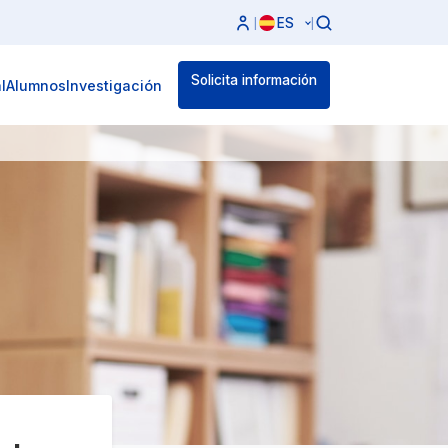
ES
|
|
Solicita información
l
Alumnos
Investigación