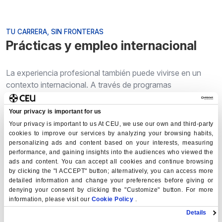
TU CARRERA, SIN FRONTERAS
Prácticas y empleo internacional
La experiencia profesional también puede vivirse en un
contexto internacional. A través de programas
consolidados en
Europa, América y Asia
, los
estudiantes acceden a prácticas en empresas e
Your privacy is important for us
instituciones de referencia mientras amplían su
formación
Your privacy is important to us At CEU, we use our own and third-party
académica y personal
.
cookies to improve our services by analyzing your browsing habits,
personalizing ads and content based on your interests, measuring
Las prácticas internacionales permiten desarrollar
performance, and gaining insights into the audiences who viewed the
ads and content. You can accept all cookies and continue browsing
competencias transversales, mejorar la adaptación a
by clicking the "I ACCEPT" button; alternatively, you can access more
entorno multiculturales y abrir nuevas oportunidades
detailed information and change your preferences before giving or
profesionales en un mercado laboral cada vez más global.
denying your consent by clicking the "Customize" button. For more
information, please visit our
Cookie Policy
.
Details
Algunos de los programas disponibles: