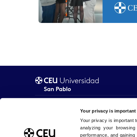
Sobre la Universidad CEU San Pablo
Estudia con
Blog USP
Grados / Do
Your privacy is important
Tienda CEU
Másteres
Buzón de sugerencias
Doctorados
Your privacy is important 
Trabaja con nosotros
Internaciona
analyzing your browsing
Portal de Transparencia
Facultades
performance, and gaining 