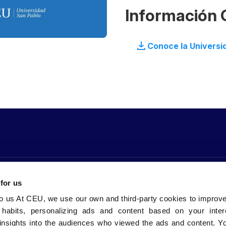
Información 
Conoce la Universi
 nosotros
Comunidad
Sedes
bles Grados
CEU Emplea
CEU Valenci
 for us
Alumni
CEU Barcelo
Vida en el Campus
CEU Sevilla
to us At CEU, we use our own and third-party cookies to improv
l
Canal Ético
CEU FP Madr
 habits, personalizing ads and content based on your inter
insights into the audiences who viewed the ads and content. Yo