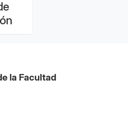
de
ión
e la Facultad