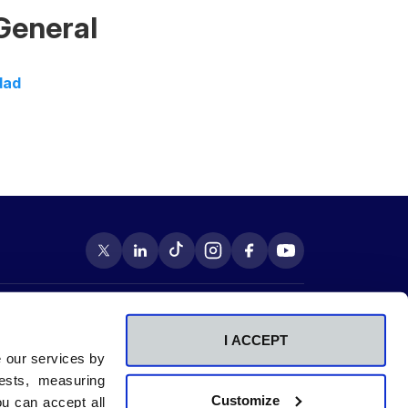
General
dad
Centros adscritos
a
RCU María Cristina
na
CU Beato Luis Belda
I ACCEPT
Comunicación
e our services by
id
Contacto
ests, measuring
Sala de prensa
Customize
u can accept all