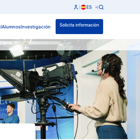
ES
|
|
Solicita información
l
Alumnos
Investigación