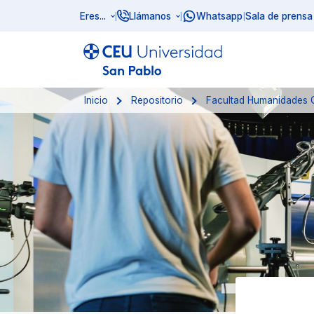
Eres...
Llámanos
Whatsapp
Sala de prensa
|
|
|
Inicio
Repositorio
Facultad Humanidades 