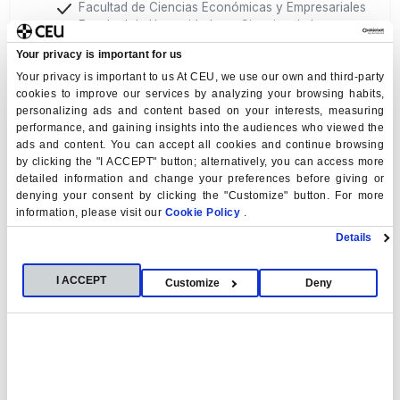
Facultad de Ciencias Económicas y Empresariales
Facultad de Humanidades y Ciencias de la
Comunicación
Your privacy is important for us
Facultad de Medicina
Your privacy is important to us At CEU, we use our own and third-party
Facultad de Farmacia
cookies to improve our services by analyzing your browsing habits,
Escuela Politécnica Superior
personalizing ads and content based on your interests, measuring
Instituto Universitario de Estudios Europeos
performance, and gaining insights into the audiences who viewed the
ads and content. You can accept all cookies and continue browsing
by clicking the "I ACCEPT" button; alternatively, you can access more
detailed information and change your preferences before giving or
denying your consent by clicking the "Customize" button. For more
information, please visit our
Cookie Policy
.
Details
I ACCEPT
Customize
Deny
Acreditación institucional