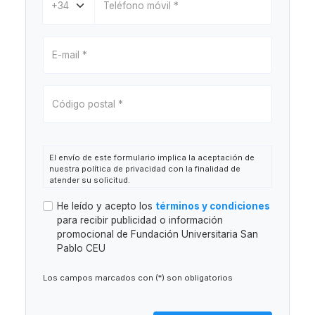
El envío de este formulario implica la aceptación de
nuestra política de privacidad con la finalidad de
atender su solicitud.
Responsable:
Fundación Universitaria San Pablo CEU
He leído y acepto los
términos y condiciones
(en adelante, FUSP-CEU).
para recibir publicidad o información
Finalidad:
Atender la solicitud de información o
promocional de Fundación Universitaria San
gestionar la asistencia al evento. Está prevista la
elaboración de perfiles.
Pablo CEU
Legitimación:
Consentimiento del interesado.
Destinatarios:
Está prevista la cesión de datos de
Los campos marcados con (*) son obligatorios
carácter personal a fundaciones y entidades
vinculadas con el CEU (
ver información adicional
). No
están previstas transferencias internacionales de
datos.