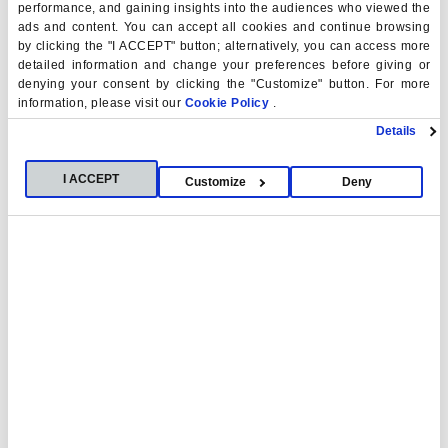
Formación clínica con pacientes reales
performance, and gaining insights into the audiences who viewed the
ads and content. You can accept all cookies and continue browsing
en la Policlínica Universitaria CEU
by clicking the "I ACCEPT" button; alternatively, you can access more
detailed information and change your preferences before giving or
denying your consent by clicking the "Customize" button. For more
information, please visit our
Cookie Policy
.
Grupos reducidos con atención
personalizada
Details
I ACCEPT
Customize
Deny
Clases prácticas
Claustro especializado y conferencias
magistrales
Clases magistrales
Acreditación WSCUC/WASC