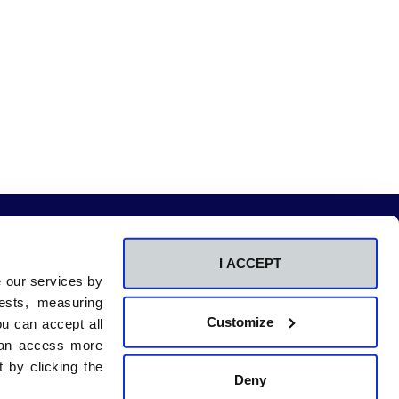
I ACCEPT
e our services by
Centros adscritos
ests, measuring
a
RCU María Cristina
Customize
u can accept all
na
CU Beato Luis Belda
 can access more
Comunicación
 by clicking the
id
Contacto
Deny
Sala de prensa