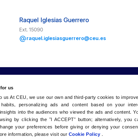
Raquel Iglesias Guerrero
Ext. 15090
raquel.iglesiasguerrero@ceu.es
 for us
to us At CEU, we use our own and third-party cookies to improv
 nosotros
Comunidad
Sedes
 habits, personalizing ads and content based on your inter
bles Grados
CEU Emplea
CEU Valenci
insights into the audiences who viewed the ads and content. Yo
Alumni
CEU Barcelo
wsing by clicking the "I ACCEPT" button; alternatively, you
Vida en el Campus
CEU Sevilla
change your preferences before giving or denying your consent
l
Canal Ético
CEU FP Madr
re information, please visit our
Cookie Policy
.