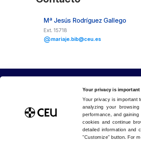
Mª Jesús Rodríguez Gallego
Ext. 15718
mariaje.bib@ceu.es
Your privacy is important
Your privacy is important 
Sobre la Universidad CEU San Pablo
Estudia con
analyzing your browsing
Blog USP
Grados / Do
performance, and gaining 
Tienda CEU
Másteres
cookies and continue bro
Buzón de sugerencias
Doctorados
detailed information and 
Trabaja con nosotros
Internaciona
Portal de Transparencia
Facultades
"Customize" button. For mo