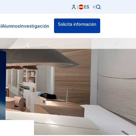
ES
|
|
Solicita información
l
Alumnos
Investigación