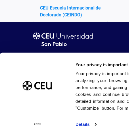
CEU Escuela Internacional de
Doctorado (CEINDO)
Sobre la Universidad CEU San Pablo
Estudia con
Blog USP
Grados / Do
Your privacy is important
Tienda CEU
Másteres
Buzón de sugerencias
Doctorados
Your privacy is important 
Trabaja con nosotros
Internaciona
analyzing your browsing
Portal de Transparencia
Facultades
performance, and gaining 
cookies and continue bro
detailed information and 
"Customize" button. For mo
Details
Aviso legal
Política de privacidad
Política de cookies