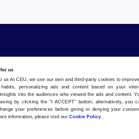
 nosotros
Comunidad
Sedes
bles Grados
CEU Emplea
CEU Valenci
 for us
Alumni
CEU Barcelo
Vida en el Campus
CEU Sevilla
to us At CEU, we use our own and third-party cookies to improv
l
Canal Ético
CEU FP Madr
 habits, personalizing ads and content based on your inter
insights into the audiences who viewed the ads and content. Yo
wsing by clicking the "I ACCEPT" button; alternatively, you
change your preferences before giving or denying your consent
re information, please visit our
Cookie Policy
.
©2026. Universidad CEU San Pablo