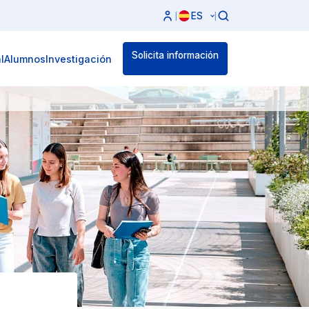
ES
|
|
Solicita información
l
Alumnos
Investigación