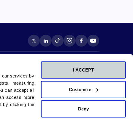
Centros adscritos
a
RCU María Cristina
na
CU Beato Luis Belda
I ACCEPT
Comunicación
e our services by
id
Contacto
ests, measuring
Sala de prensa
Customize
u can accept all
 can access more
 by clicking the
Deny