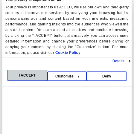
Your privacy is important to us At CEU, we use our own and third-party
cookies to improve our services by analyzing your browsing habits,
Afianzar tus conocimientos en el momento de
personalizing ads and content based on your interests, measuring
empezar el Grado universitario.
performance, and gaining insights into the audiences who viewed the
Conocer a tus futuros profesores y compañeros de
ads and content. You can accept all cookies and continue browsing
Universidad
by clicking the "I ACCEPT" button; alternatively, you can access more
detailed information and change your preferences before giving or
denying your consent by clicking the "Customize" button. For more
Contenido de los cursos
information, please visit our
Cookie Policy
.
Details
Curso Ciencias Sociales y Humanidades:
Lengua española, Historia de España y Europa y
I ACCEPT
Customize
Deny
Geografía Política de la Unión Europea.
Curso Ciencias de la Salud:
Biología, Química y
Estadística.
Curso Ingeniería y Arquitectura:
Matemáticas,
Física, Dibujo y Química.
Curso Economía:
Matemáticas, Aspectos
económicos y fiscales básicos y Estadística.