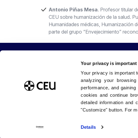
Antonio Piñas Mesa
. Profesor titular
CEU sobre humanización de la salud. Publ
Humanidades médicas, Humanización de 
parte del grupo “Envejecimiento” recon
Your privacy is important
Your privacy is important 
Sobre la Universidad CEU San Pablo
Estudia con
analyzing your browsing
Blog USP
Grados / Do
performance, and gaining 
Tienda CEU
Másteres
cookies and continue bro
Buzón de sugerencias
Doctorados
detailed information and 
Trabaja con nosotros
Internaciona
Portal de Transparencia
Facultades
"Customize" button. For mo
Details