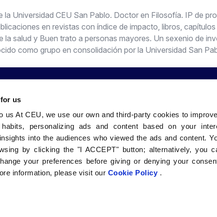
 de la Universidad CEU San Pablo. Doctor en Filosofía. IP de pro
icaciones en revistas con índice de impacto, libros, capítulos 
la salud y Buen trato a personas mayores. Un sexenio de inv
ocido como grupo en consolidación por la Universidad San Pa
 for us
to us At CEU, we use our own and third-party cookies to improv
 nosotros
Comunidad
Sedes
 habits, personalizing ads and content based on your inter
bles Grados
CEU Emplea
CEU Valenci
insights into the audiences who viewed the ads and content. Yo
Alumni
CEU Barcelo
wsing by clicking the "I ACCEPT" button; alternatively, you
Vida en el Campus
CEU Sevilla
change your preferences before giving or denying your consent
l
Canal Ético
CEU FP Madr
re information, please visit our
Cookie Policy
.