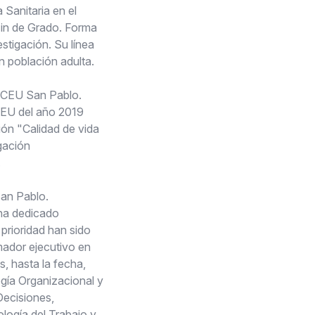
Sanitaria en el
Fin de Grado. Forma
stigación. Su línea
on población adulta.
d CEU San Pablo.
CEU del año 2019
ón "Calidad de vida
gación
.
San Pablo.
 ha dedicado
prioridad han sido
mador ejecutivo en
, hasta la fecha,
ogía Organizacional y
Decisiones,
logía del Trabajo y