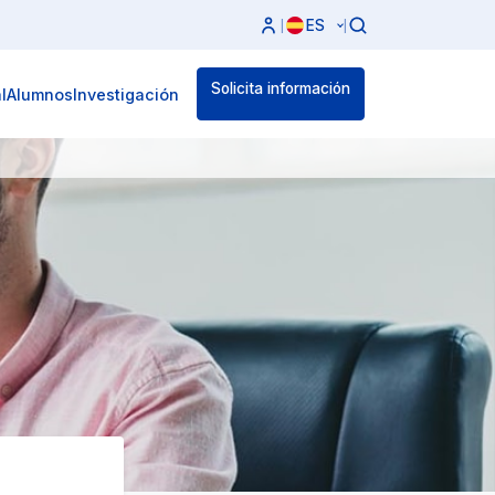
ES
|
|
Solicita información
l
Alumnos
Investigación