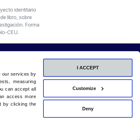
yecto identitario
de libro, sobre
estigación. Forma
blo-CEU.
I ACCEPT
e our services by
Centros adscritos
ests, measuring
a
RCU María Cristina
Customize
u can accept all
na
CU Beato Luis Belda
 can access more
Comunicación
 by clicking the
id
Contacto
Deny
Sala de prensa