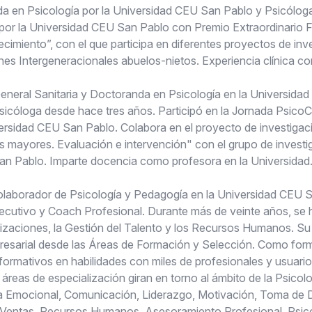
 en Psicología por la Universidad CEU San Pablo y Psicóloga 
 por la Universidad CEU San Pablo con Premio Extraordinario 
ecimiento”, con el que participa en diferentes proyectos de inve
iones Intergeneracionales abuelos-nietos. Experiencia clínica c
General Sanitaria y Doctoranda en Psicología en la Universida
sicóloga desde hace tres años. Participó en la Jornada Psico
ersidad CEU San Pablo. Colabora en el proyecto de investigaci
as mayores. Evaluación e intervención" con el grupo de investi
an Pablo. Imparte docencia como profesora en la Universidad
olaborador de Psicología y Pedagogía en la Universidad CEU 
ecutivo y Coach Profesional. Durante más de veinte años, se
zaciones, la Gestión del Talento y los Recursos Humanos. Su 
presarial desde las Áreas de Formación y Selección. Como for
rmativos en habilidades con miles de profesionales y usuarios
áreas de especialización giran en torno al ámbito de la Psicol
ncia Emocional, Comunicación, Liderazgo, Motivación, Toma de 
 Ventas, Recursos Humanos, Asesoramiento Profesional, Psico