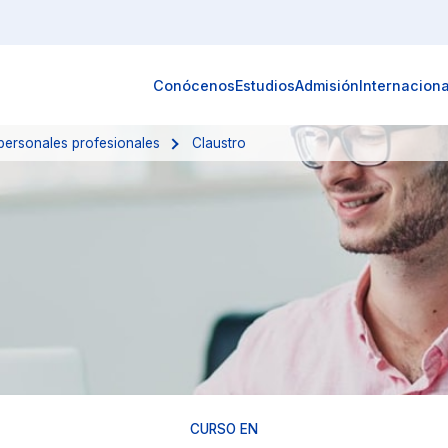
Conócenos
Estudios
Admisión
Internaciona
rpersonales profesionales
Claustro
CURSO EN