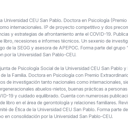
e la Universidad CEU San Pablo. Doctora en Psicología (Premio 
como internacionales. IP de proyecto competitivo y dos preco
cias y estrategias de afrontamiento ante el COVID-19. Publica
de libro, recesiones e informes técnicos. Un sexenio de investig
azgo de la SEGG y asesora de APEPOC. Forma parte del grupo 
n por la Universidad San Pablo-CEU.
junta de Psicología Social de la Universidad CEU San Pablo y
s de la Familia. Doctora en Psicología con Premio Extraordinar
os de investigación tanto nacionales como internacionales, si
intergeneracionales abuelos-nietos, buenas prácticas a persona
VID-19 y cuidado equilibrado. Cuenta con numerosas publicaci
 de libro en el área de gerontología y relaciones familiares. Rev
omité de Ética de la Universidad CEU San Pablo. Forma parte de
o en consolidación por la Universidad San Pablo-CEU.