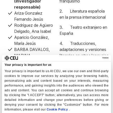
(Investigador
franquismo
responsable)
2. Literatura española
Ariza Gonzalez
en la prensa internacional
Fernando Jesús
Rodríguez de Agüero
3. Teatro extranjero en
Delgado, Ana Isabel
España
Aparicio González,
María Jesús
4. Traducciones,
BARBA DAVALOS,
adaptaciones y versiones
MARINA
literarias en otros lenguajes
e idiomas
Your privacy is important for us
Código UNESCO:
: 620310, 620201, 620299, 550202,
Your privacy is important to us At CEU, we use our own and third-party
cookies to improve our services by analyzing your browsing habits,
630899
personalizing ads and content based on your interests, measuring
performance, and gaining insights into the audiences who viewed the
Palabras Clave:
ads and content. You can accept all cookies and continue browsing
by clicking the "I ACCEPT" button; alternatively, you can access more
Crítica teatral, revistas literarias, revistas del franquismo,
detailed information and change your preferences before giving or
teatro en el franquismo
denying your consent by clicking the "Customize" button. For more
information, please visit our
Cookie Policy
.