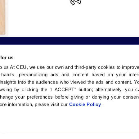
 for us
to us At CEU, we use our own and third-party cookies to improv
 nosotros
Comunidad
Sedes
 habits, personalizing ads and content based on your inter
bles Grados
CEU Emplea
CEU Valenci
insights into the audiences who viewed the ads and content. Yo
Alumni
CEU Barcelo
wsing by clicking the "I ACCEPT" button; alternatively, you
Vida en el Campus
CEU Sevilla
change your preferences before giving or denying your consent
l
Canal Ético
CEU FP Madr
re information, please visit our
Cookie Policy
.