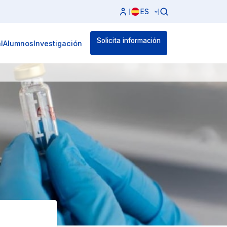
ES
|
|
Solicita información
l
Alumnos
Investigación