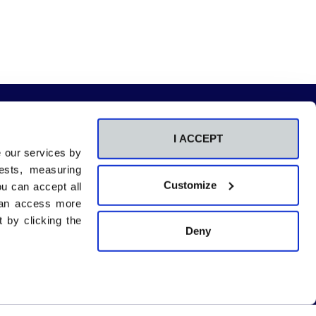
I ACCEPT
e our services by
Centros adscritos
ests, measuring
a
RCU María Cristina
Customize
u can accept all
na
CU Beato Luis Belda
 can access more
Comunicación
 by clicking the
id
Contacto
Deny
Sala de prensa