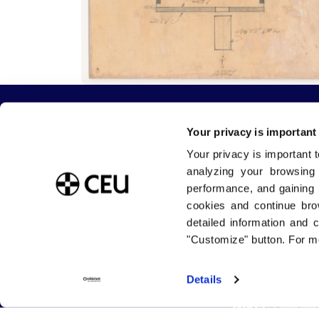
Your privacy is important
Your privacy is important 
Sobre la Universidad CEU San Pablo
Estudia con
analyzing your browsing
Blog USP
Grados / Do
performance, and gaining 
Tienda CEU
Másteres
cookies and continue bro
Buzón de sugerencias
Doctorados
detailed information and 
Trabaja con nosotros
Internaciona
Portal de Transparencia
Facultades
"Customize" button. For mo
Details