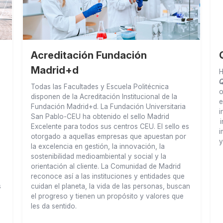
Fundación española sin ánimo de
lucro
E
e
Porque somos una Fundación española sin
ánimo de lucro.
No pertenecemos a ninguna
d
sociedad jurídica que persiga el beneficio
económico ni estamos participados por ningún
fondo de inversión.
o
ta
o