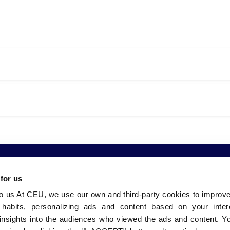
 for us
to us At CEU, we use our own and third-party cookies to improv
 nosotros
Comunidad
Sedes
 habits, personalizing ads and content based on your inter
bles Grados
CEU Emplea
CEU Valenci
insights into the audiences who viewed the ads and content. Yo
Alumni
CEU Barcelo