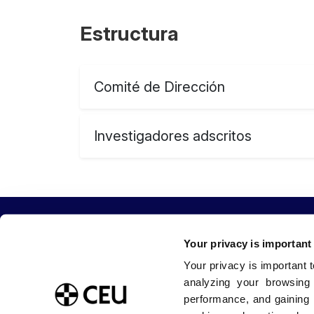
Estructura
Comité de Dirección
Investigadores adscritos
Your privacy is important
Your privacy is important 
Sobre la Universidad CEU San Pablo
Estudia con
analyzing your browsing
Blog USP
Grados / Do
performance, and gaining 
Tienda CEU
Másteres