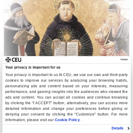
14.10.2024
Your privacy is important for us
24 de octubre de 2024. Día de las
Your privacy is important to us At CEU, we use our own and third-party
cookies to improve our services by analyzing your browsing habits,
Bibliotecas: “Por un futuro sostenible”
personalizing ads and content based on your interests, measuring
performance, and gaining insights into the audiences who viewed the
La Biblioteca de nuestra universidad con motivo de esta
ads and content. You can accept all cookies and continue browsing
celebración invita a nuestra comunidad universitaria a
by clicking the "I ACCEPT" button; alternatively, you can access more
participar el próximo día 23 de octubre en la conferencia-
detailed information and change your preferences before giving or
taller
denying your consent by clicking the "Customize" button. For more
information, please visit our
Cookie Policy
.
Details
Más Información